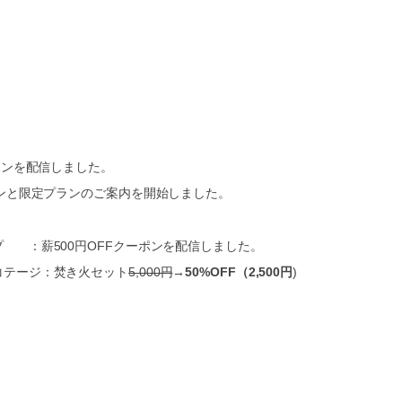
クーポンを配信しました。
でクーポンと限定プランのご案内を開始しました。
ャンプ ：薪500円OFFクーポンを配信しました。
室・コテージ：焚き火セット
5,000円
→
50%OFF（2,500円
)