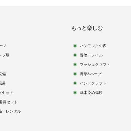
もっと楽しむ
ージ
ハンモックの森
ンプ場
冒険トレイル
ブッシュクラフト
設備
野草&ハーブ
風呂
ハンドクラフト
火セット
草木染め体験
Q道具セット
品・レンタル