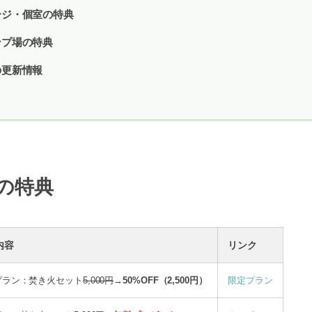
ージ・個室の特典
ンプ場の特典
の更新情報
の特典
内容
リンク
プラン：焚き火セット
5,000円
→
50%OFF（2,500円）
限定プラン