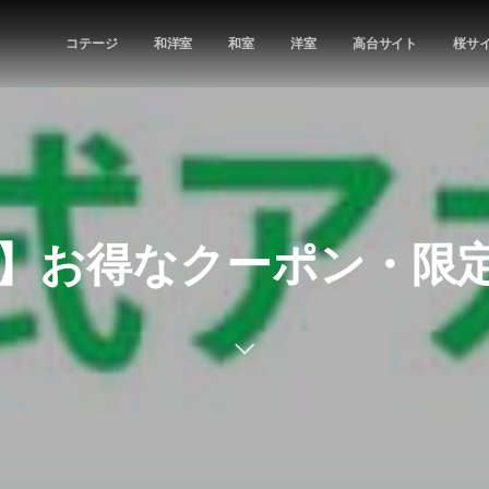
コテージ
和洋室
和室
洋室
高台サイト
桜サ
特典】お得なクーポン・限