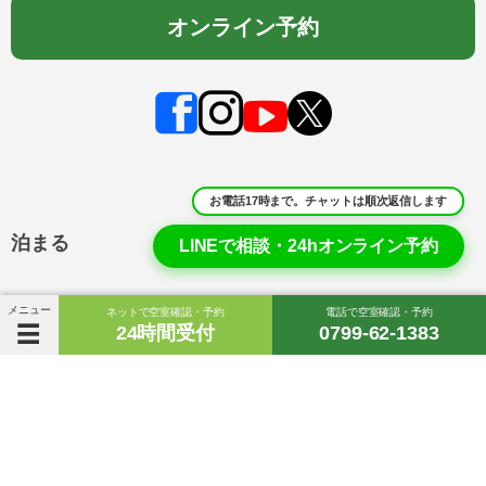
オンライン予約
お電話17時まで。チャットは順次返信します
泊まる
LINEで相談・24hオンライン予約
コテージ
メニュー
ネットで空室確認・予約
電話で空室確認・予約
24時間受付
0799-62-1383
キャンプ場
個室
共同設備
貸切風呂
焚き火セット