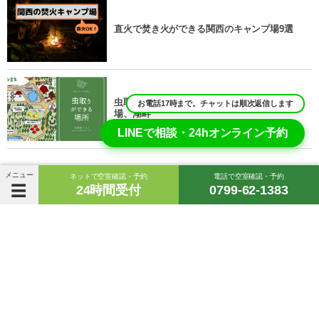
直火で焚き火ができる関西のキャンプ場9選
虫取りがしやすい場所は里山パークの森、広
お電話17時まで。チャットは順次返信します
場、湖畔
LINEで相談・24hオンライン予約
メニュー
ネットで空室確認・予約
電話で空室確認・予約
24時間受付
0799-62-1383
新着記事
2026年5月21日
【5月】深緑に溶ける。頑張りすぎた心に、何
もしない贅沢を。
2026年4月1日